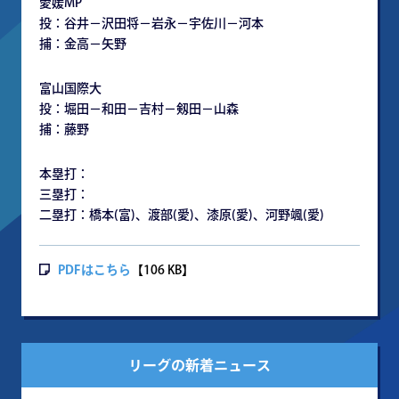
愛媛MP
投：谷井－沢田将－岩永－宇佐川－河本
捕：金高－矢野
富山国際大
投：堀田－和田－吉村－剱田－山森
捕：藤野
本塁打：
三塁打：
二塁打：橋本(富)、渡部(愛)、漆原(愛)、河野颯(愛)
PDFはこちら
【106 KB】
リーグの新着ニュース