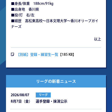
■身長/体重 188cm/91kg
■出身地 香川県
■投/打 右/左
■経歴 髙松東高校～日本文理大学～香川オリーブガイ
ナーズ
以上
【別紙】登録・練習生一覧
【185 KB】
リーグの新着ニュース
2026/08/07
リーグ
8月7日（金） 選手登録・抹消公示