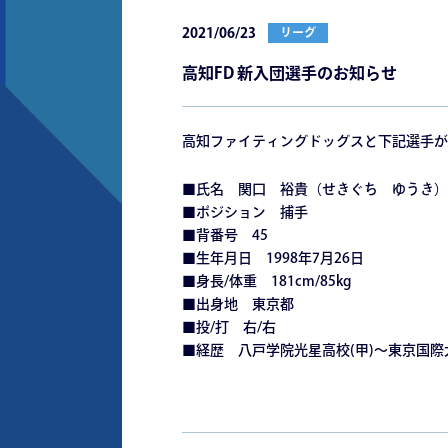
2021/06/23
リーグ
高知FD 新入団選手のお知らせ
高知ファイティングドッグスと下記選手が
■氏名 関口 裕貴（せきぐち ゆうき）
■ポジション 捕手
■背番号 45
■生年月日 1998年7月26日
■身長/体重 181cm/85kg
■出身地 東京都
■投/打 右/右
■経歴 八戸学院光星高校(甲)～東京国際大