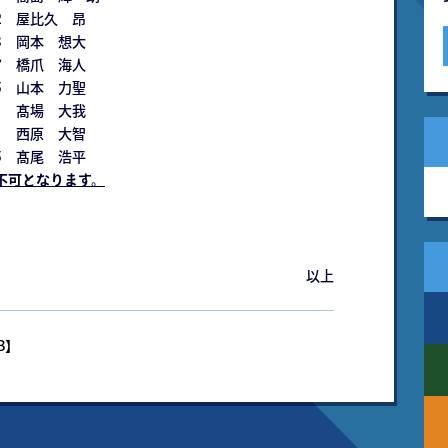
2 屋比久 昂
 岡本 想大
 橋爪 海人
 山本 力聖
 髙場 大我
 西原 大智
5 髙尾 浩平
場不可となります。
以上
KB】