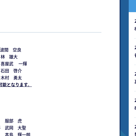
波間 空良
林 雄大
 喜屋武 一輝
石田 啓介
 木村 勇太
場可能となります。
 服部 虎
 武岡 大聖
 髙島 輝一朗