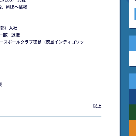
ENEOS） 入社
後、MLBへ挑戦
一部）入社
証一部）退職
・ベースボールクラブ徳島（徳島インディゴソッ
表
以上