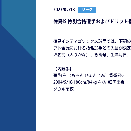
2023/02/13
リーグ
徳島IS 特別合格選手およびドラフ
徳島インディゴソックス球団では、下記の
フト会議における指名選手との入団が決定
※名前（ふりがな）、背番号、生年月日、
【内野手】
張 賢眞 （ちゃん ひょんじん）背番号0
2004/5/18 180cm/84kg 右/左 韓国出身
ソウル高校