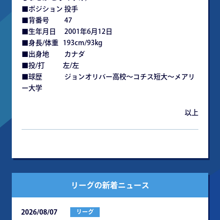
■ポジション 投手
■背番号 47
■生年月日 2001年6月12日
■身長/体重 193cm/93kg
■出身地 カナダ
■投/打 左/左
■球歴 ジョンオリバー高校～コチス短大～メアリ
ー大学
以上
リーグの新着ニュース
2026/08/07
リーグ