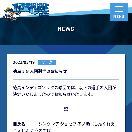
News
2023/05/19
リーグ
徳島IS 新入団選手のお知らせ
徳島インディゴソックス球団では、以下の選手の入団が
決定いたしましたのでお知らせいたします。
記
■氏名 シンクレア ジョセフ 孝ノ助（しんくれあ
じょせふ こうのすけ）