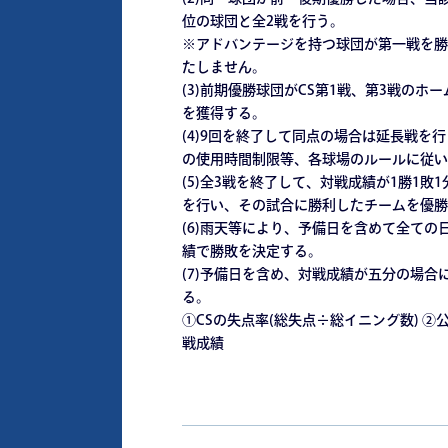
位の球団と全2戦を行う。
※アドバンテージを持つ球団が第一戦を勝
たしません。
(3)前期優勝球団がCS第1戦、第3戦のホ
を獲得する。
(4)9回を終了して同点の場合は延長戦
の使用時間制限等、各球場のルールに従い
(5)全3戦を終了して、対戦成績が1勝1
を行い、その試合に勝利したチームを優勝
(6)雨天等により、予備日を含めて全て
績で勝敗を決定する。
(7)予備日を含め、対戦成績が五分の場
る。
①CSの失点率(総失点÷総イニング数) 
戦成績