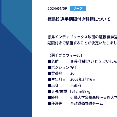
2024/04/09
リーグ
徳島IS 選手期限付き移籍について
徳島インディゴソックス球団の斎藤 佳紳
期限付きで移籍することが決定いたしまし
【選手プロフィール】
■名前 斎藤 佳紳(さいとう けいしん
■ポジション 投手
■背番号 26
■生年月日 2003年3月16日
■出身 京都府
■身長/体重 181cm/89kg
■経歴 近畿大学泉州高校～天理大学
■移籍先 全越運動野球チーム