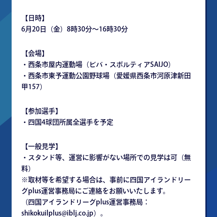
【日時】
6月20日（金）8時30分～16時30分
【会場】
・西条市屋内運動場（ビバ・スポルティアSAIJO）
・西条市東予運動公園野球場（愛媛県西条市河原津新田
甲157）
【参加選手】
・四国4球団所属全選手を予定
【一般見学】
・スタンド等、運営に影響がない場所での見学は可（無
料）
※取材等を希望する場合は、事前に四国アイランドリー
グplus運営事務局にご連絡をお願いいたします。
（四国アイランドリーグplus運営事務局：
shikokuilplus@iblj.co.jp）。