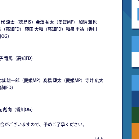
代 涼太（徳島IS）金澤 祐太（愛媛MP） 加納 雅也
（高知FD） 藤田 大和（高知FD）和泉 圭祐（香川
川OG）
子 竜馬（高知FD）
大城 雄一郎（愛媛MP）髙橋 藍太（愛媛MP）寺井 広大
高知FD）
元 彪向（香川OG）
合がございますので、予めご了承ください。