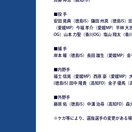
齊藤 伸治（高知FD）
■投 手
安田 晃典（徳島IS）鎌田 州真（徳島IS）田
（愛媛MP）今福 孝介（愛媛MP）平林 大吉
OG）山本 力聖（香川OG）塩山 翔太（香
■捕 手
岸本 暖（徳島IS）長田 雄生（愛媛MP）金
■内野手
福士 信晃（愛媛MP）西原 豪（愛媛MP）
(徳島IS) 田中 隆貴（高知FD）金子 優馬（
■外野手
藤原 佑（徳島IS）中溝 治尋（高知FD）森
※ケガ等により、選抜選手の変更がある場