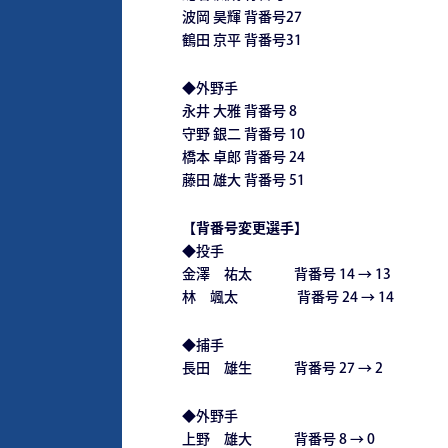
波岡 昊輝 背番号27
鶴⽥ 京平 背番号31
◆外野⼿
永井 ⼤雅 背番号 8
守野 銀⼆ 背番号 10
橋本 卓郎 背番号 24
藤⽥ 雄⼤ 背番号 51
【
背番号変更選手
】
◆投手
金澤 祐太 背番号 14 → 13
林 颯太 背番号 24 → 14
◆捕手
長田 雄生 背番号 27 → 2
◆外野手
上野 雄大 背番号 8 → 0