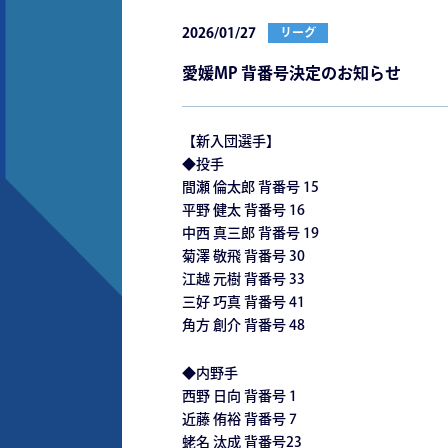
2026/01/27
リーグ
愛媛MP 背番号決定のお知らせ
【新⼊団選⼿】
◆投⼿
間瀬 倫太郎 背番号 15
平野 健太 背番号 16
中⻄ 真三郎 背番号 19
菊澤 敬⾶ 背番号 30
江越 元樹 背番号 33
三好 巧真 背番号 41
⾓⽅ 創介 背番号 48
◆内野⼿
⻄野 ⽇向 背番号 1
近藤 侑裕 背番号 7
蛯名 汰成 背番号23