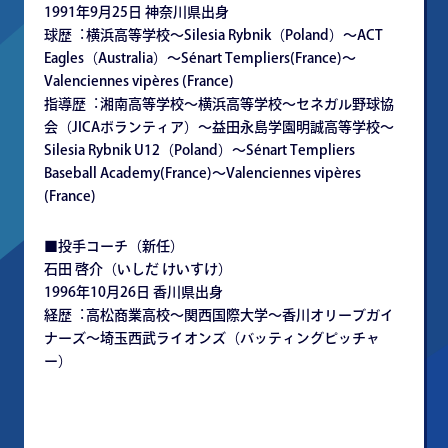
1991年9⽉25⽇ 神奈川県出⾝
球歴︓横浜⾼等学校〜Silesia Rybnik（Poland）〜ACT
Eagles（Australia）〜Sénart Templiers(France)〜
Valenciennes vipères (France)
指導歴︓湘南⾼等学校〜横浜⾼等学校〜セネガル野球協
会（JICAボランティア）〜益⽥永島学園明誠⾼等学校〜
Silesia Rybnik U12（Poland）〜Sénart Templiers
Baseball Academy(France)〜Valenciennes vipères
(France)
■投⼿コーチ（新任）
⽯⽥ 啓介（いしだ けいすけ）
1996年10⽉26⽇ ⾹川県出⾝
経歴︓⾼松商業⾼校〜関⻄国際⼤学〜⾹川オリーブガイ
ナーズ〜埼⽟⻄武ライオンズ（バッティングピッチャ
ー）