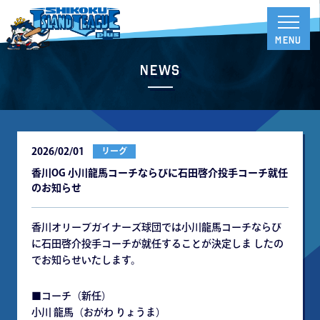
News
2026/02/01
リーグ
⾹川OG ⼩川⿓⾺コーチならびに⽯⽥啓介投⼿コーチ就任
のお知らせ
⾹川オリーブガイナーズ球団では⼩川⿓⾺コーチならび
に⽯⽥啓介投⼿コーチが就任することが決定しま したの
でお知らせいたします。
■コーチ（新任）
⼩川 ⿓⾺（おがわ りょうま）