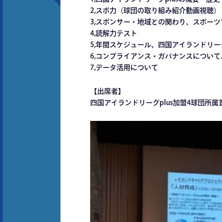
2,スポ⼒（球団の取り組み紹介動画視聴）
3,スポンサー・地域との関わり、スポー
4,読解⼒テスト
5,年間スケジュール、四国アイランドリー
6,コンプライアンス・ガバナンスについ
7,データ活⽤について
【出席者】
四国アイランドリーグplus加盟4球団所