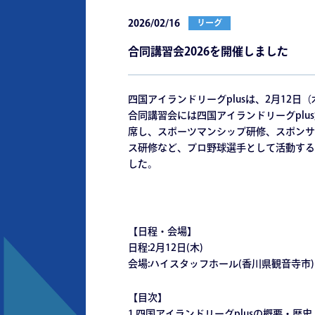
2026/02/16
リーグ
合同講習会2026を開催しました
四国アイランドリーグplusは、2⽉12⽇
合同講習会には四国アイランドリーグplu
席し、スポーツマンシップ研修、スポンサ
ス研修など、プロ野球選⼿として活動する
した。
【⽇程・会場】
⽇程:2⽉12⽇(⽊)
会場:ハイスタッフホール(⾹川県観⾳寺市)
【⽬次】
1,四国アイランドリーグplusの概要・歴史