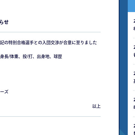
らせ
記の特別合格選⼿との⼊団交渉が合意に⾄りました
⾝⻑/体重、投/打、出⾝地、球歴
ーズ
以上