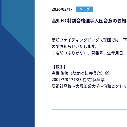
2026/02/17
リーグ
⾼知FD 特別合格選⼿⼊団合意のお知
⾼知ファイティングドッグス球団では、下
のでお知らせいたします。
※名前（ふりがな）、背番号、⽣年⽉⽇、
【投⼿】
髙橋 佑汰（たかはし ゆうた）69
2002/7/8 177/83 右/右 兵庫県
履正社⾼校〜⼤阪⼯業⼤学〜伯和ビクトリ