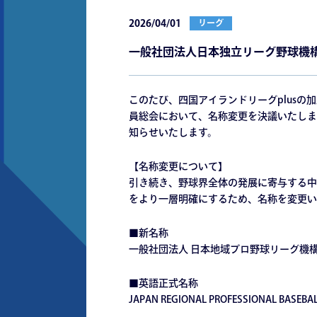
2026/04/01
リーグ
⼀般社団法⼈⽇本独⽴リーグ野球機
このたび、四国アイランドリーグplus
員総会において、名称変更を決議いたしま
知らせいたします。
【名称変更について】
引き続き、野球界全体の発展に寄与する中
をより⼀層明確にするため、名称を変更い
■新名称
⼀般社団法⼈ ⽇本地域プロ野球リーグ機
■英語正式名称
JAPAN REGIONAL PROFESSIONAL BASEBA