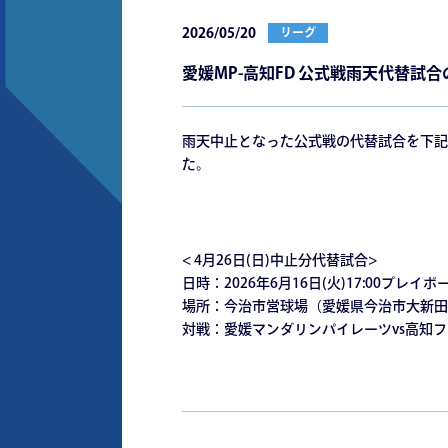
2026/05/20
リーグ
愛媛MP-⾼知FD 公式戦⾬天代替試
⾬天中⽌となった公式戦の代替試合を下記
た。
< 4⽉26⽇(⽇)中⽌分代替試合>
⽇時：2026年6⽉16⽇(⽕)17:00プレイボ
場所：今治市営球場（愛媛県今治市⼤新⽥町5
対戦：愛媛マンダリンパイレーツvs⾼知