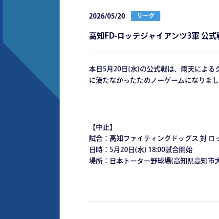
2026/05/20
リーグ
⾼知FD-ロッテジャイアンツ3軍 公
本⽇5⽉20⽇(⽔)の公式戦は、⾬天によ
に満たなかったためノーゲームになりまし
【中⽌】
試合：⾼知ファイティングドッグス 対 ロ
⽇時：5⽉20⽇(⽔) 18:00試合開始
場所：⽇本トーター野球場(⾼知県⾼知市⼤原