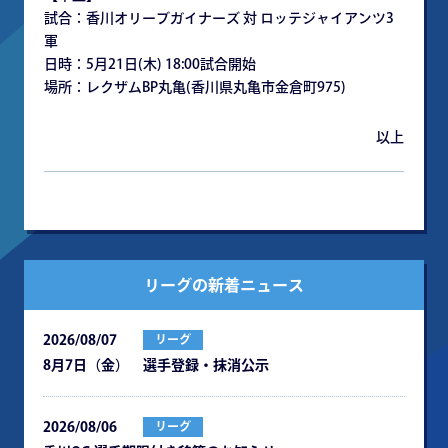
試合：⾹川オリーブガイナーズ 対 ロッテジャイアンツ3
軍
⽇時：5⽉21⽇(⽊) 18:00試合開始
場所：レクザムBP丸⻲(⾹川県丸⻲市⾦倉町975)
以上
リーグの新着ニュース
2026/08/07
リーグ
8月7日（金） 選手登録・抹消公示
2026/08/06
リーグ