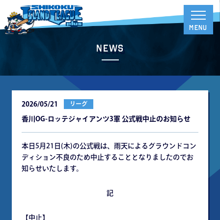
News
2026/05/21
リーグ
⾹川OG-ロッテジャイアンツ3軍 公式戦中⽌のお知らせ
本⽇5⽉21⽇(⽊)の公式戦は、⾬天によるグラウンドコン
ディション不良のため中⽌することとなりましたのでお
知らせいたします。
記
【中⽌】