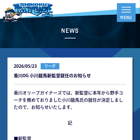
News
2026/05/23
リーグ
⾹川OG ⼩川⿓⾺新監督就任のお知らせ
⾹川オリーブガイナーズでは、新監督に本年から野⼿コ
ーチを務めておりました⼩川⿓⾺⽒の就任が決定しまし
たので、お知らせいたします。
記
■新監督