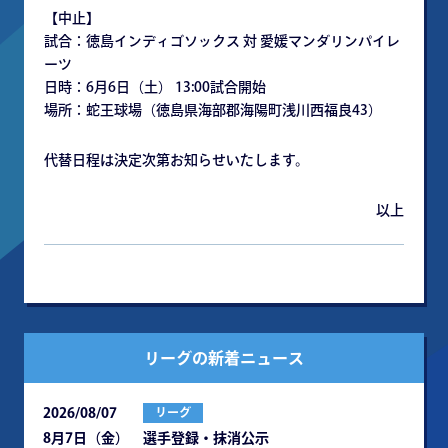
【中⽌】
試合：徳島インディゴソックス 対 愛媛マンダリンパイレ
ーツ
⽇時：6⽉6⽇（⼟） 13:00試合開始
場所：蛇王球場（徳島県海部郡海陽町浅川⻄福良43）
代替⽇程は決定次第お知らせいたします。
以上
リーグの新着ニュース
2026/08/07
リーグ
8月7日（金） 選手登録・抹消公示