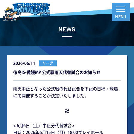
News
2026/06/11
リーグ
徳島IS-愛媛MP 公式戦⾬天代替試合のお知らせ
⾬天中⽌となった公式戦の代替試合を下記の⽇程・球場
にて開催することが決定いたしました。
記
< 6⽉6⽇（⼟）中⽌分代替試合>
⽇時：2026年6⽉15⽇（⽉）18:00プレイボール