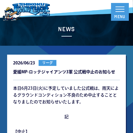
News
2026/06/23
リーグ
愛媛MP-ロッテジャイアンツ3軍 公式戦中⽌のお知らせ
本⽇6⽉23⽇(⽕)に予定していました公式戦は、⾬天によ
るグラウンドコンディション不良のため中⽌することと
なりましたのでお知らせいたします。
記
【中⽌】