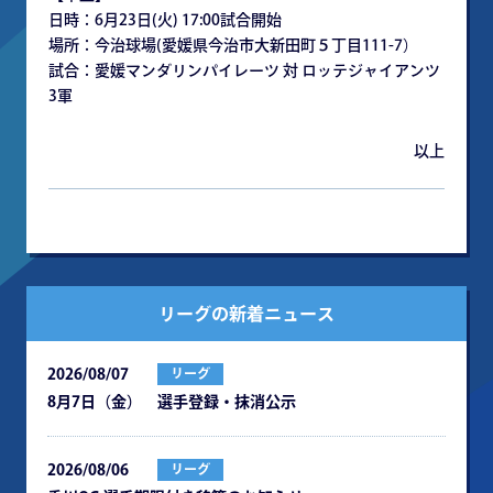
⽇時：6⽉23⽇(⽕) 17:00試合開始
場所：今治球場(愛媛県今治市⼤新⽥町５丁⽬111-7）
試合：愛媛マンダリンパイレーツ 対 ロッテジャイアンツ
3軍
以上
リーグの新着ニュース
2026/08/07
リーグ
8月7日（金） 選手登録・抹消公示
2026/08/06
リーグ