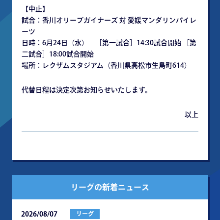
【中⽌】
試合：⾹川オリーブガイナーズ 対 愛媛マンダリンパイレ
ーツ
⽇時：6⽉24⽇（⽔） ［第⼀試合］14:30試合開始 ［第
⼆試合］18:00試合開始
場所：レクザムスタジアム（⾹川県⾼松市⽣島町614）
代替⽇程は決定次第お知らせいたします。
以上
リーグの新着ニュース
2026/08/07
リーグ