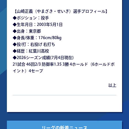
【⼭崎正義（やまざき・せいぎ）選⼿プロフィール】
◆ポジション：投⼿
◆⽣年⽉⽇：2003年5⽉1⽇
◆出⾝：東京都
◆⾝⻑/体重：176cm/80kg
◆投/打：右投げ 右打ち
◆経歴：紅葉川⾼校
◆2026シーズン成績(7⽉4⽇現在)
21試合 46回2/3 防御率1.35 3勝 4ホールド（6ホールドポ
イント）4セーブ
以上
リーグの新着ニュース