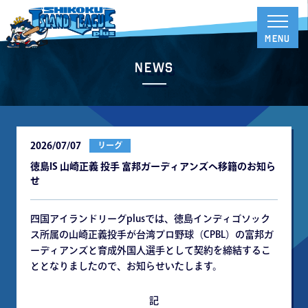
News
2026/07/07
リーグ
徳島IS ⼭崎正義 投⼿ 富邦ガーディアンズへ移籍のお知ら
せ
四国アイランドリーグplusでは、徳島インディゴソック
ス所属の⼭崎正義投⼿が台湾プロ野球（CPBL）の富邦ガ
ーディアンズと育成外国⼈選⼿として契約を締結するこ
ととなりましたので、お知らせいたします。
記