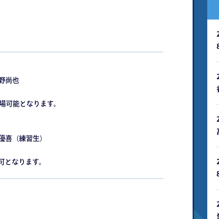
平野尚也
出場可能となります。
澤優喜（練習生）
可となります。