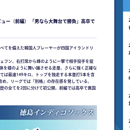
ビュー（前編） 「男なら大舞台で勝負」高卒で
べてを備えた韓国人プレーヤーが四国アイランドリ
ェフン。右打席から蜂のように一撃で相手投手を捉
の身体を蝶のように舞い踊させる走塁。さらに強く正確な
てば最速149キロ。トップを独走する本塁打5本を含
含め、リーグでは「別格」の存在感を発している。
歴の全てを2回に分けて初公開。前編では高卒で異国