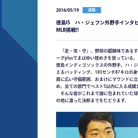
2016/05/19
連載
徳島IS ハ・ジェフン外野手インタ
MLB挑戦!!
「走・攻・守」。野球の醍醐味であるす
ーグplusでまばゆい煌めきを放っている。
徳島インディゴソックスの外野手、ハ・ジ
えるバッティング。183センチ87キロ
肩に広い守備範囲。おまけにマウンドに立
め、全ての部門でベスト5以内に入る成績
そんな彼がこれまで謎に包まれていた球
の地に渡った決断までをたどります。