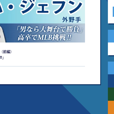
ー（前編）
!
」