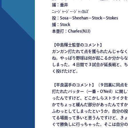
捕：垂井
ﾆｭｰｼﾞｬｰｼﾞｰ･ｼﾞｬｯｶﾙｽﾞ
投：Sosa－Sheehan－Stock－Stokes
捕：Stock
本塁打：Charles(NJJ)
【中島輝士監督のコメント】
ガンガン打たれて点を獲られたんじゃなく
ね。やっぱり野球は何が起こるか分からな
しまった。４日間で３試合が延長戦と、ち
く投げたけど。
【平良選手のコメント】（９回裏に同点を
打たれたバッター（一番・O’Neil）に
ったんですけど、どこかしらストライクを
かでちょっと緩んだ部分があったんですか
ふわっとしてしまったというか。自分の投
てる場面って多いと思うんですけど、きょ
ぐで勝負しに行っちゃった。そこは自分の