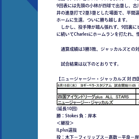
9回表には先頭の小林が四球で出塁し、古
井の進塁打で2塁3塁とした場面で、平間
ホームに生還。ついに勝ち越します。
しかし、投手陣が踏ん張れず、9回裏にヒ
に続いてCharlesにホームランを打た
通算成績は3勝3敗、ジャッカルズとの対
試合結果は以下のとおりです。
【ニュージャージー・ジャッカルズ 対 四国アイ
(延長10回)
勝：Stokes 負：岸本
＜継投＞
ILplus選抜
投：木下－フィリップス－嘉数－平良－岸