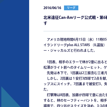
2016/06/16
リーグ
北米遠征Can-Amリーグ公式戦・第
す
アメリカ現地時間6月15日（水）11時05
イランドリーグplus ALL STARS （I
ー・ジャッカルズと行われました。
1回表、相手のエラーで林が2塁に出ると
松澤がライト前へのタイムリーヒット。ゲ
先発は木下で、1回裏は2三振含む三者
しかし、2回裏は１安打3四球で2点を献
ップスにスイッチ。7回裏まで被安打3、
た。
打撃陣は8回表、加藤が四球で塁に出た後
すると、林のセーフティーバントを、相手
場面で、四ツ谷がスクイズを決め、3-3の