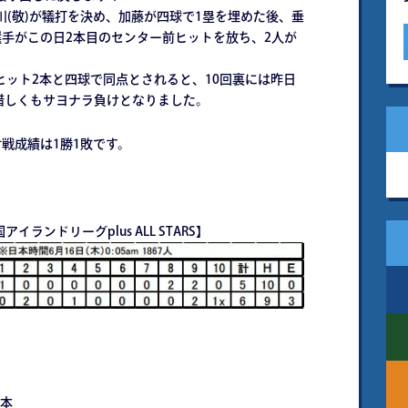
川(敬)が犠打を決め、加藤が四球で1塁を埋めた後、垂
選手がこの日2本目のセンター前ヒットを放ち、2人が
ット2本と四球で同点とされると、10回裏には昨日
れ、惜しくもサヨナラ負けとなりました。
戦成績は1勝1敗です。
ランドリーグplus ALL STARS】
本