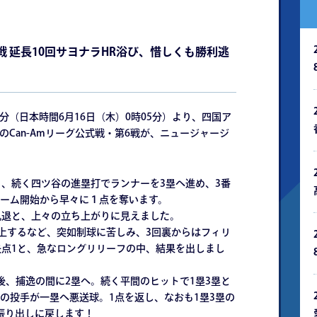
6戦 延長10回サヨナラHR浴び、惜しくも勝利逃
分（日本時間6月16日（木）0時05分）より、四国ア
L選抜）のCan-Amリーグ公式戦・第6戦が、ニュージャージ
、続く四ツ谷の進塁打でランナーを3塁へ進め、3番
ーム開始から早々に１点を奪います。
凡退と、上々の立ち上がりに見えました。
上するなど、突如制球に苦しみ、3回裏からはフィリ
失点1と、急なロングリリーフの中、結果を出しまし
、捕逸の間に2塁へ。続く平間のヒットで1塁3塁と
の投手が一塁へ悪送球。1点を返し、なおも1塁3塁の
振り出しに戻します！