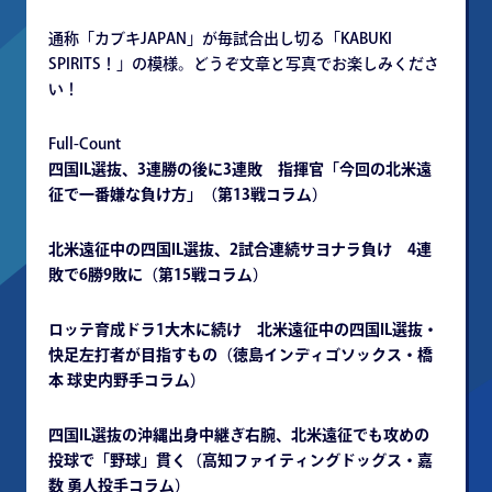
通称「カブキJAPAN」が毎試合出し切る「KABUKI
SPIRITS！」の模様。どうぞ文章と写真でお楽しみくださ
い！
Full-Count
四国IL選抜、3連勝の後に3連敗 指揮官「今回の北米遠
征で一番嫌な負け方」（第13戦コラム）
北米遠征中の四国IL選抜、2試合連続サヨナラ負け 4連
敗で6勝9敗に（第15戦コラム）
ロッテ育成ドラ1大木に続け 北米遠征中の四国IL選抜・
快足左打者が目指すもの（徳島インディゴソックス・橋
本 球史内野手コラム）
四国IL選抜の沖縄出身中継ぎ右腕、北米遠征でも攻めの
投球で「野球」貫く（高知ファイティングドッグス・嘉
数 勇人投手コラム）