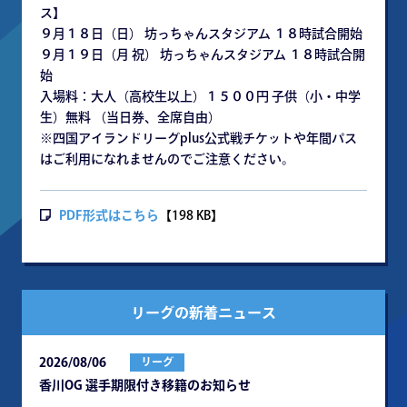
ス】
９月１８日（日） 坊っちゃんスタジアム １８時試合開始
９月１９日（月 祝） 坊っちゃんスタジアム １８時試合開
始
入場料：大人（高校生以上）１５００円 子供（小・中学
生）無料 （当日券、全席自由）
※四国アイランドリーグplus公式戦チケットや年間パス
はご利用になれませんのでご注意ください。
PDF形式はこちら
【198 KB】
リーグの新着ニュース
2026/08/06
リーグ
⾹川OG 選⼿期限付き移籍のお知らせ