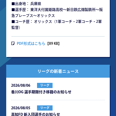
■出身地： 兵庫県
■選手歴： 東洋大付属姫路高校～新日鉄広畑製鉄所～阪
急ブレーブス～オリックス
■コーチ歴： オリックス（1軍コーチ・2軍コーチ・2軍
監督）
PDF形式はこちら
【89 KB】
リーグの新着ニュース
2026/08/06
リーグ
⾹川OG 選⼿期限付き移籍のお知らせ
2026/08/05
リーグ
⾼知FD 新⼊団選⼿のお知らせ