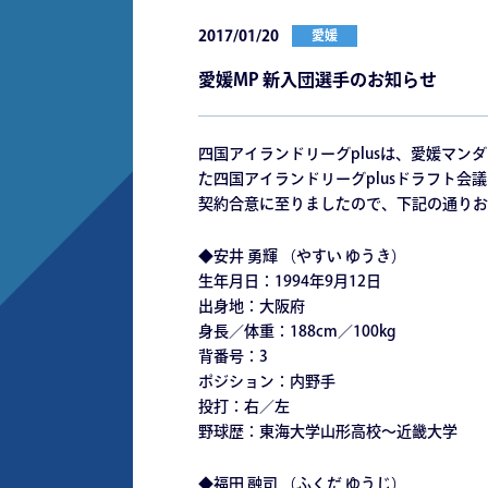
2017/01/20
愛媛
愛媛MP 新入団選手のお知らせ
四国アイランドリーグplusは、愛媛マン
た四国アイランドリーグplusドラフト会
契約合意に至りましたので、下記の通りお
◆安井 勇輝 （やすい ゆうき）
生年月日：1994年9月12日
出身地：大阪府
身長／体重：188cm／100kg
背番号：3
ポジション：内野手
投打：右／左
野球歴：東海大学山形高校～近畿大学
◆福田 融司 （ふくだ ゆうじ）