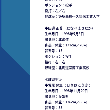
ポジション：投手
投打：右／右
野球歴：飯塚高校～久留米工業大学
◆田邊 正尊 （たなべ まさたか）
生年月日：1998年5月3日
出身地：北海道
身長／体重：171cm／70kg
背番号：15
ポジション：投手
投打：右／右
野球歴：北海道室蘭工業高校
≪練習生≫
◆堀尾 晃生（ ほりお こうき ）
生年月日：1998年11月20日
出身地：愛媛県
身長／体重：176cm／85kg
背番号：55