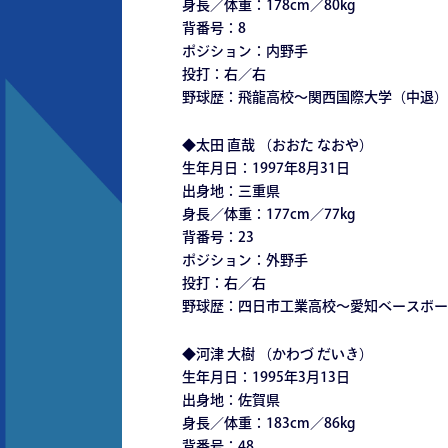
身長／体重：178cm／80kg
背番号：8
ポジション：内野手
投打：右／右
野球歴：飛龍高校～関西国際大学（中退）
◆太田 直哉 （おおた なおや）
生年月日：1997年8月31日
出身地：三重県
身長／体重：177cm／77kg
背番号：23
ポジション：外野手
投打：右／右
野球歴：四日市工業高校～愛知ベースボー
◆河津 大樹 （かわづ だいき）
生年月日：1995年3月13日
出身地：佐賀県
身長／体重：183cm／86kg
背番号：48