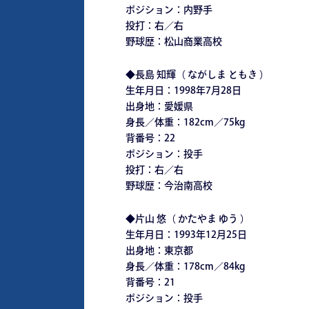
ポジション：内野手
投打：右／右
野球歴：松山商業高校
◆長島 知輝（ ながしま ともき ）
生年月日：1998年7月28日
出身地：愛媛県
身長／体重：182cm／75kg
背番号：22
ポジション：投手
投打：右／右
野球歴：今治南高校
◆片山 悠（ かたやま ゆう ）
生年月日：1993年12月25日
出身地：東京都
身長／体重：178cm／84kg
背番号：21
ポジション：投手