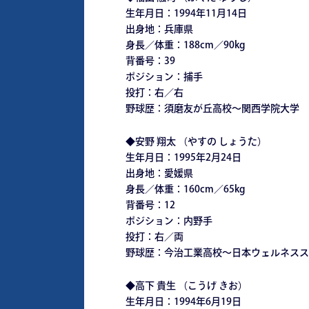
生年月日：1994年11月14日
出身地：兵庫県
身長／体重：188cm／90kg
背番号：39
ポジション：捕手
投打：右／右
野球歴：須磨友が丘高校～関西学院大学
◆安野 翔太 （やすの しょうた）
生年月日：1995年2月24日
出身地：愛媛県
身長／体重：160cm／65kg
背番号：12
ポジション：内野手
投打：右／両
野球歴：今治工業高校～日本ウェルネスス
◆高下 貴生 （こうげ きお）
生年月日：1994年6月19日