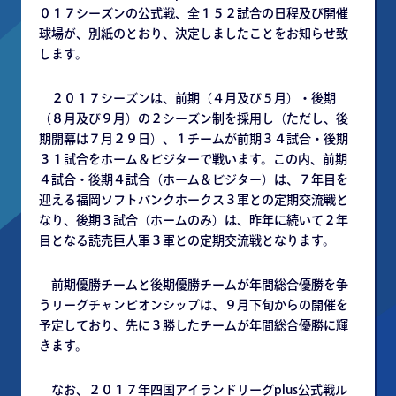
０１７シーズンの公式戦、全１５２試合の日程及び開催
球場が、別紙のとおり、決定しましたことをお知らせ致
します。
２０１７シーズンは、前期（４月及び５月）・後期
（８月及び９月）の２シーズン制を採用し（ただし、後
期開幕は７月２９日）、１チームが前期３４試合・後期
３１試合をホーム＆ビジターで戦います。この内、前期
４試合・後期４試合（ホーム＆ビジター）は、７年目を
迎える福岡ソフトバンクホークス３軍との定期交流戦と
なり、後期３試合（ホームのみ）は、昨年に続いて２年
目となる読売巨人軍３軍との定期交流戦となります。
前期優勝チームと後期優勝チームが年間総合優勝を争
うリーグチャンピオンシップは、９月下旬からの開催を
予定しており、先に３勝したチームが年間総合優勝に輝
きます。
なお、２０１７年四国アイランドリーグplus公式戦ル