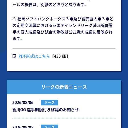
ールの概要は、別紙のとおりとなります。
※ 福岡ソフトバンクホークス３軍及び読売巨人軍３軍と
の定期交流戦における四国アイランドリーグplus所属選
手の個人成績及び試合の勝敗は公式戦の成績に反映され
ます。
PDF形式はこちら
【433 KB】
リーグの新着ニュース
2026/08/06
リーグ
⾹川OG 選⼿期限付き移籍のお知らせ
2026/08/05
リーグ