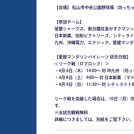
【会場】 松山市中央公園野球場（坊っち
【参加チーム】
室蘭シャークス、新日鐵住金かずさマジッ
日本新薬、伯和ビクトリーズ、シティライ
九州、沖縄電力、エナジック、愛媛マンダ
【愛媛マンダリンパイレーツ 試合日程】
＜リーグ戦（Ｄブロック）＞
・4月 6日（木） 14:00～ 対 JR九州 
・4月 8日（土） 9:00～ 対 日本新薬 
・4月 9日（日） 11:30～ 対 シティラ
リーグ戦を突破した場合は、10日（月）
す。
※全試合観戦無料
詳細につきましては、別紙をご覧下さい。