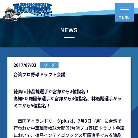
News
2017/07/03
リーグ
台湾プロ野球ドラフト会議
徳島IS 陳品捷選手が富邦から2位指名！
高知FD 羅國華選手が富邦から3位指名、林逸翔選手がラ
ミゴから5位指名！
四国アイランドリーグplusは、7月3日（月）に台湾で
行われた中華職業棒球大聯盟(台湾プロ野球)ドラフト会議
において、徳島インディゴソックス所属選手である陳品