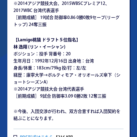
※2014アジア競技大会、2015WBSCプレミア12、
2017WBC 台湾代表選手
［前期成績］ 19試合 防御率0.86 0勝0敗9セーブ(リーグ
トップ) 24奪三振
【Lamigo桃猿 ドラフト５位指名】
林 逸翔 (リン・イーシャン)
ポジション：投手 背番号：20
生年月日：1992年12月16日 出身地：台湾
身長/体重：183cm/79kg 投/打：左/左
経歴：康寧大学→ボルティモア・オリオールズ傘下（シ
ョートシーズンA）
※2014アジア競技大会 台湾代表選手
［前期成績］ 9試合 防御率3.09 0勝2敗 12奪三振
※今後、入団交渉が行われ、双方合意すれば入団契約を
結ぶことになります。