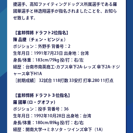
捷選手、高知ファイティングドッグス所属選手である羅
國華選手と林逸翔選手が指名されましたことを、お知ら
せ致します。
【富邦悍將 ドラフト2位指名】
陳 品捷（チェン・ピンジェ）
ポジション：外野手 背番号：2
生年月日：1991年7月23日 出身地：台湾
身長/体重：183cm/79kg 投/打：右/左
経歴：台南市南英商工-カブス傘下2A-レッズ 傘下2A-ドジ
ャース傘下H1A
［前期成績］ 32試合 118打数 33安打 打率.280 11打点
【富邦悍將 ドラフト３位指名】
羅 國華 (ロ・グオファ)
ポジション：投手 背番号：36
生年月日：1992年10月28日 出身地：台湾
身長/体重：180cm/89kg 投/打：右/右
経歴：開南大学→ミネソタ・ツインズ傘下（1A）