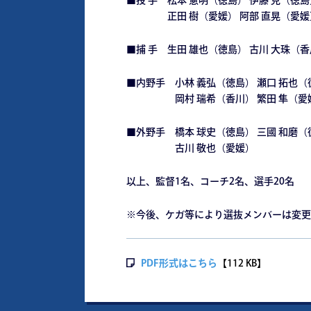
■投 手 松本 憲明（徳島） 伊藤 克（徳島
正田 樹（愛媛） 阿部 直晃（愛媛
■捕 手 生田 雄也（徳島） 古川 大珠（
■内野手 小林 義弘（徳島） 瀬口 拓也（
岡村 瑞希（香川） 繁田 隼（愛媛）
■外野手 橋本 球史（徳島） 三國 和磨（
古川 敬也（愛媛）
以上、監督1名、コーチ2名、選手20名
※今後、ケガ等により選抜メンバーは変更
PDF形式はこちら
【112 KB】