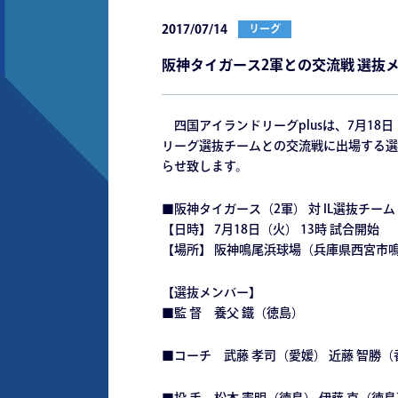
2017/07/14
リーグ
阪神タイガース2軍との交流戦 選抜
四国アイランドリーグplusは、7月18
リーグ選抜チームとの交流戦に出場する選
らせ致します。
■阪神タイガース（2軍） 対 IL選抜チーム
【日時】 7月18日（火） 13時 試合開始
【場所】 阪神鳴尾浜球場（兵庫県西宮市鳴尾
【選抜メンバー】
■監 督 養父 鐵（徳島）
■コーチ 武藤 孝司（愛媛） 近藤 智勝（