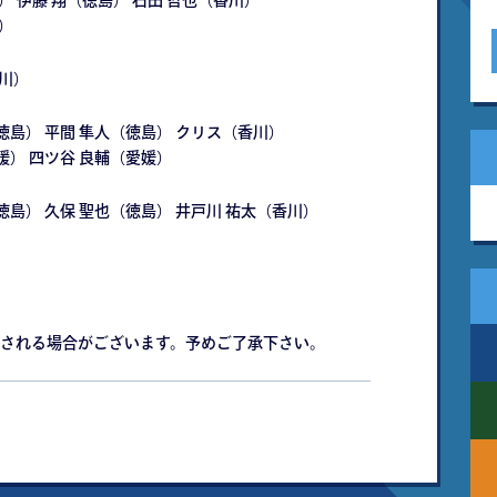
） 伊藤 翔（徳島） 石田 哲也（香川）
）
香川）
徳島） 平間 隼人（徳島） クリス（香川）
 四ツ谷 良輔（愛媛）
徳島） 久保 聖也（徳島） 井戸川 祐太（香川）
される場合がございます。予めご了承下さい。