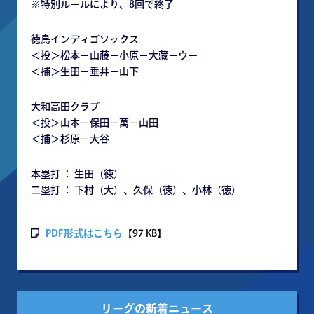
※特別ルールにより、8回で終了
徳島インディゴソックス
＜投＞松本－山藤－小原－大藏－ウー
＜捕＞生田－垂井－山下
大和高田クラブ
＜投＞山本－保田－萬－山田
＜捕＞杉原－大谷
本塁打 ： 生田（徳）
二塁打 ： 下村（大）、久保（徳）、小林（徳）
PDF形式はこちら
【97 KB】
リーグの新着ニュース