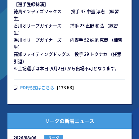
【選手登録抹消】
徳島インディゴソックス 投手 47 中臺 淳志 （練習
生）
香川オリーブガイナーズ 捕手 23 直野 和弘 （練習
生）
香川オリーブガイナーズ 内野手 52 妹尾 克哉 （練習
生）
高知ファイティングドッグス 投手 29 トクナガ （任意
引退）
※上記選手は本日 (9月2日) から出場不可となります。
PDF形式はこちら
【173 KB】
リーグの新着ニュース
2026/08/06
リーグ