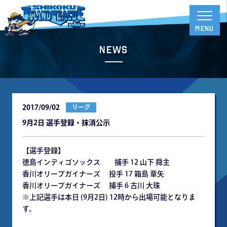
News
2017/09/02
リーグ
9月2日 選手登録・抹消公示
【選手登録】
徳島インディゴソックス 捕手 12 山下 舜主
香川オリーブガイナーズ 投手 17 箱島 章矢
香川オリーブガイナーズ 捕手 6 古川 大珠
※上記選手は本日 (9月2日) 12時から出場可能となりま
す。