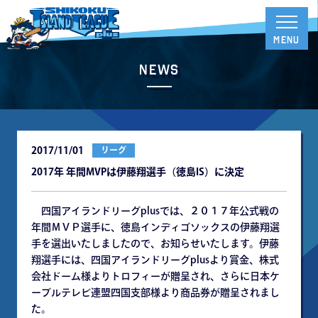
News
2017/11/01
リーグ
2017年 年間MVPは伊藤翔選手（徳島IS）に決定
四国アイランドリーグplusでは、２０１７年公式戦の
年間ＭＶＰ選手に、徳島インディゴソックスの伊藤翔選
手を選出いたしましたので、お知らせいたします。伊藤
翔選手には、四国アイランドリーグplusより賞金、株式
会社ドーム様よりトロフィーが贈呈され、さらに日本ケ
ーブルテレビ連盟四国支部様より商品券が贈呈されまし
た。