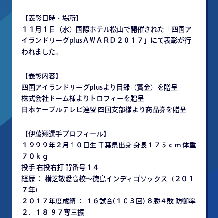
【表彰日時・場所】
１１月１日（水）国際ホテル松山で開催された「四国ア
イランドリーグplusＡＷＡＲＤ２０１７」にて表彰が行
われました。
【表彰内容】
四国アイランドリーグplusより目録（賞金）を贈呈
株式会社ドーム様よりトロフィーを贈呈
日本ケーブルテレビ連盟 四国支部様より商品券を贈呈
【伊藤翔選手プロフィール】
１９９９年２月１０日生 千葉県出身 身長１７５ｃｍ 体重
７０ｋｇ
投手 右投右打 背番号１４
経歴 ： 横芝敬愛高校～徳島インディゴソックス（２０１
７年）
２０１７年度成績 ： １６試合(１０３回) ８勝４敗 防御率
２．１８ ９７奪三振