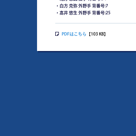
・白方 克弥 外野手 背番号:7
・髙井 悠生 外野手 背番号:25
PDFはこちら
【103 KB】