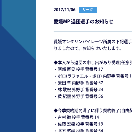
2017/11/06
リーグ
愛媛MP 退団選手のお知らせ
愛媛マンダリンパイレーツ所属の下記選手
りましたので、お知らせいたします。
◆本人から退団の申し出があり受理(任意引
・阿部 直晃 投手 背番号:17
・ポロ(ラファエル・ポロ) 内野手 背番号:1
・繁田 隼 内野手 背番号:57
・林 敬宏 外野手 背番号:24
・黄 紹熙 外野手 背番号:56
◆今季契約期間満了に伴う契約終了(自由契
・古村 徹 投手 背番号:14
・佐藤 宏樹 投手 背番号:19
・北方 悠誠 投手 背番号:34