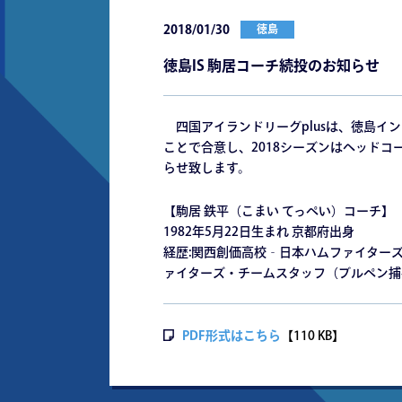
2018/01/30
徳島
徳島IS 駒居コーチ続投のお知らせ
四国アイランドリーグplusは、徳島イ
ことで合意し、2018シーズンはヘッド
らせ致します。
【駒居 鉄平（こまい てっぺい）コーチ】
1982年5月22日生まれ 京都府出身
経歴:関西創価高校‐日本ハムファイター
ァイターズ・チームスタッフ（ブルペン捕
PDF形式はこちら
【110 KB】