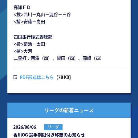
高知ＦＤ
<投>西川－丸山－澁谷－三谷
<捕>安藤－高田
四国銀行硬式野球部
<投>菊池－太田
<捕>大河
二塁打：國澤（四）、柴田（四）、岡崎（四）
PDF形式はこちら
【78 KB】
リーグの新着ニュース
2026/08/06
リーグ
⾹川OG 選⼿期限付き移籍のお知らせ