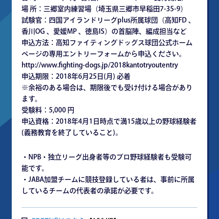
場 所：三郷室内練習場（埼玉県三郷市早稲田7-35-9）
試験官：四国アイランドリーグplus所属球団（高知FD 、
香川OG 、愛媛MP 、徳島IS）の首脳陣、編成担当など
申込方法：高知ファイティングドッグス球団公式ホーム
ページの専用エントリーフォームから申込ください。
http://www.fighting-dogs.jp/2018kantotryoutentry
申込期限：2018年6月25日(月) 必着
※余裕のある場合は、期限後でも受け付ける場合があり
ます。
受験料：5,000 円
申込資格：2018年4月1日時点で満15歳以上の野球経験者
(義務教育を終了していること)。
・NPB・独立リーグ出身者等のプロ野球経験者も受験可
能です。
・JABA加盟チームに競技登録している者は、事前に所属
しているチームの代表者の承諾が必要です。