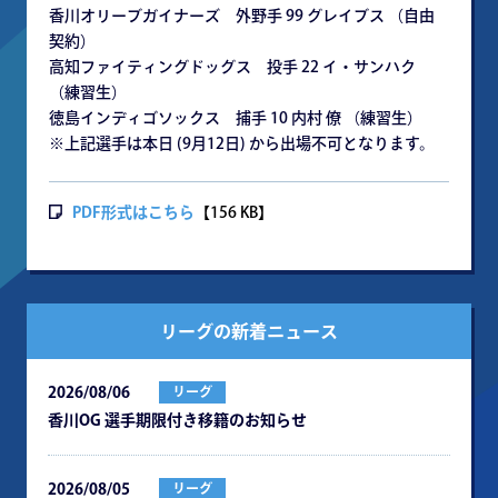
香川オリーブガイナーズ 外野手 99 グレイブス （自由
契約）
高知ファイティングドッグス 投手 22 イ・サンハク
（練習生）
徳島インディゴソックス 捕手 10 内村 僚 （練習生）
※上記選手は本日 (9月12日) から出場不可となります。
PDF形式はこちら
【156 KB】
リーグの新着ニュース
2026/08/06
リーグ
⾹川OG 選⼿期限付き移籍のお知らせ
2026/08/05
リーグ