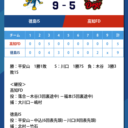
9
-
5
徳島IS
高知FD
チーム
1
2
3
4
5
6
7
8
9
計
高知FD
0
0
5
0
0
0
0
0
0
5
徳島IS
0
0
4
3
0
0
0
2
x
9
勝：平安山 1勝1敗 S：川口 1勝7S 負：木谷 3勝3
敗1S
＜継投＞
高知FD
投：落合－木谷(3回裏途中) －福本(5回裏途中)
捕：大川口－嶋村
徳島IS
投：平安山－中込(6回表先頭)－川口(8回表先頭)
捕：北村－竹石