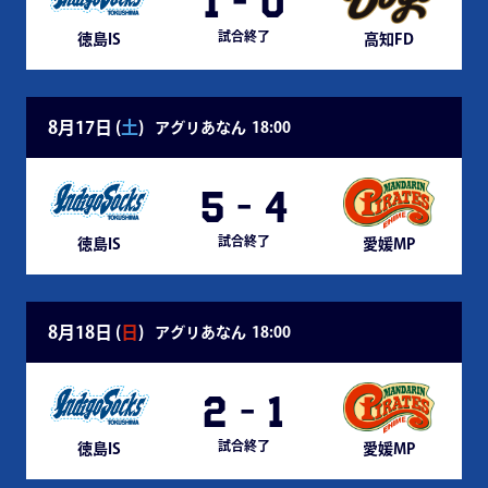
1
-
0
試合終了
徳島IS
高知FD
8月17日 (
土
)
アグリあなん
18:00
5
-
4
試合終了
徳島IS
愛媛MP
8月18日 (
日
)
アグリあなん
18:00
2
-
1
試合終了
徳島IS
愛媛MP