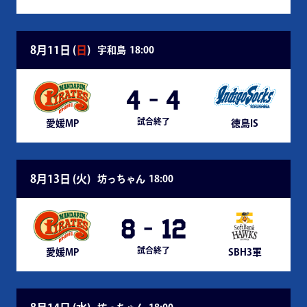
8月11日 (
日
)
宇和島
18:00
4
-
4
試合終了
愛媛MP
徳島IS
8月13日 (
火
)
坊っちゃん
18:00
8
-
12
試合終了
愛媛MP
SBH3軍