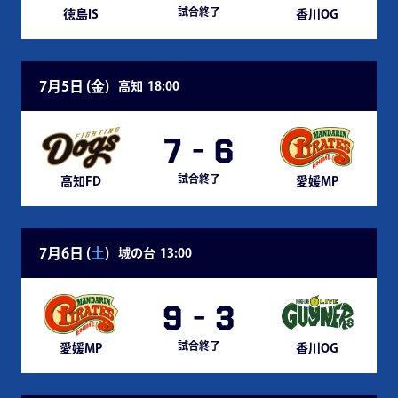
試合終了
徳島IS
香川OG
7月5日 (
金
)
高知
18:00
7
-
6
試合終了
高知FD
愛媛MP
7月6日 (
土
)
城の台
13:00
9
-
3
試合終了
愛媛MP
香川OG