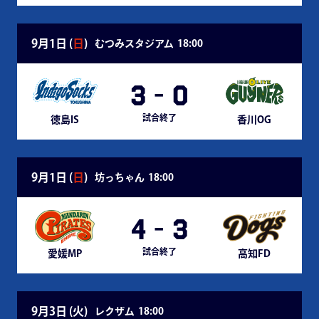
9月1日 (
日
)
むつみスタジアム
18:00
3
-
0
試合終了
徳島IS
香川OG
9月1日 (
日
)
坊っちゃん
18:00
4
-
3
試合終了
愛媛MP
高知FD
9月3日 (
火
)
レクザム
18:00