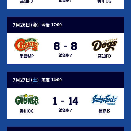
試合終了
高知FD
香川OG
7月26日 (
金
)
今治
17:00
8
-
8
試合終了
愛媛MP
高知FD
7月27日 (
土
)
志度
14:00
1
-
14
試合終了
香川OG
徳島IS