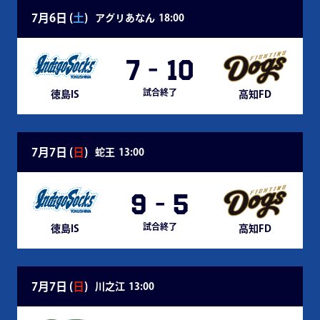
7月6日 (
土
)
アグリあなん
18:00
7
-
10
試合終了
徳島IS
高知FD
7月7日 (
日
)
蛇王
13:00
9
-
5
試合終了
徳島IS
高知FD
7月7日 (
日
)
川之江
13:00