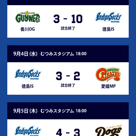
3
-
10
試合終了
香川OG
徳島IS
9月4日 (
水
)
むつみスタジアム
18:00
3
-
2
試合終了
徳島IS
愛媛MP
9月5日 (
木
)
むつみスタジアム
18:00
4
-
3