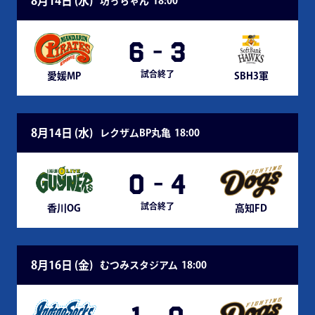
8月14日 (
水
)
坊っちゃん
18:00
6
-
3
試合終了
愛媛MP
SBH3軍
8月14日 (
水
)
レクザムBP丸亀
18:00
0
-
4
試合終了
香川OG
高知FD
8月16日 (
金
)
むつみスタジアム
18:00