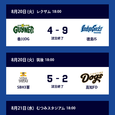
8月20日 (
火
)
レクザム
18:00
4
-
9
試合終了
香川OG
徳島IS
8月20日 (
火
)
筑後
18:00
5
-
2
試合終了
SBH3軍
高知FD
8月21日 (
水
)
むつみスタジアム
18:00