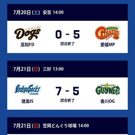
7月20日 (
土
)
安芸
14:00
0
-
5
試合終了
高知FD
愛媛MP
7月21日 (
日
)
三好
13:00
7
-
5
試合終了
徳島IS
香川OG
7月21日 (
日
)
笠岡どんぐり球場
14:00