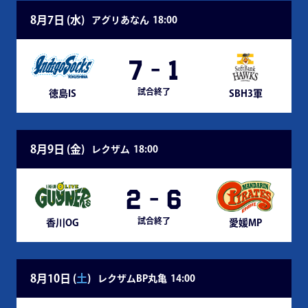
8月7日 (
水
)
アグリあなん
18:00
7
-
1
試合終了
徳島IS
SBH3軍
8月9日 (
金
)
レクザム
18:00
2
-
6
試合終了
香川OG
愛媛MP
8月10日 (
土
)
レクザムBP丸亀
14:00