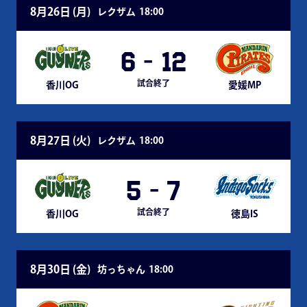
8月26日 (
月
)
レクザム
18:00
6
-
12
試合終了
香川OG
愛媛MP
8月27日 (
火
)
レクザム
18:00
5
-
7
試合終了
香川OG
徳島IS
8月30日 (
金
)
坊っちゃん
18:00