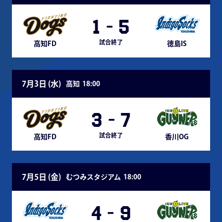
1
-
5
試合終了
高知FD
徳島IS
7月3日 (
水
)
高知
18:00
3
-
7
試合終了
高知FD
香川OG
7月5日 (
金
)
むつみスタジアム
18:00
4
-
9