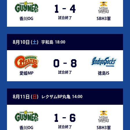
1
-
4
試合終了
香川OG
SBH3軍
8月10日 (
土
)
宇和島
18:00
0
-
8
試合終了
愛媛MP
徳島IS
8月11日 (
日
)
レクザムBP丸亀
14:00
1
-
6
試合終了
香川OG
SBH3軍