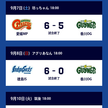
9月7日 (
土
)
坊っちゃん
18:00
6
-
5
試合終了
愛媛MP
香川OG
9月8日 (
日
)
アグリあなん
18:00
6
-
0
試合終了
徳島IS
香川OG
9月10日 (
火
)
筑後
18:00