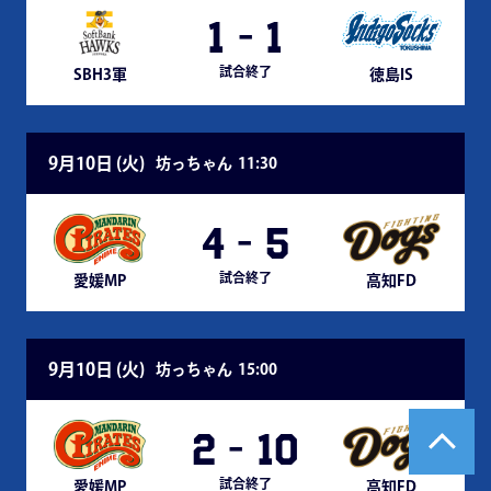
1
-
1
試合終了
SBH3軍
徳島IS
9月10日 (
火
)
坊っちゃん
11:30
4
-
5
試合終了
愛媛MP
高知FD
9月10日 (
火
)
坊っちゃん
15:00
2
-
10
試合終了
愛媛MP
高知FD