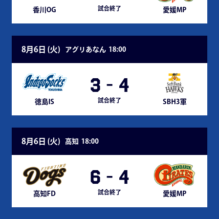
試合終了
香川OG
愛媛MP
8月6日 (
火
)
アグリあなん
18:00
3
-
4
試合終了
徳島IS
SBH3軍
8月6日 (
火
)
高知
18:00
6
-
4
試合終了
高知FD
愛媛MP