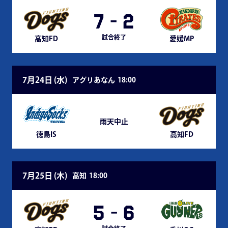
7
-
2
試合終了
高知FD
愛媛MP
7月24日 (
水
)
アグリあなん
18:00
雨天中止
徳島IS
高知FD
7月25日 (
木
)
高知
18:00
5
-
6