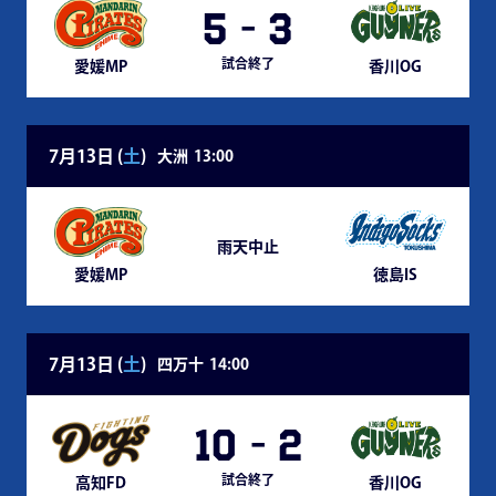
5
-
3
試合終了
愛媛MP
香川OG
7月13日 (
土
)
大洲
13:00
雨天中止
愛媛MP
徳島IS
7月13日 (
土
)
四万十
14:00
10
-
2
試合終了
高知FD
香川OG