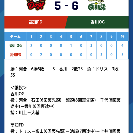
5
-
6
高知FD
香川OG
チーム
1
2
3
4
5
6
7
8
9
計
香川OG
2
0
0
0
1
0
3
0
0
6
高知FD
0
2
0
0
0
0
0
3
0
5
勝：河合 6勝5敗 S：香川 2敗2S 負：ドリス 3敗
5S
＜継投＞
香川OG
投：河合－石田(6回裏先頭)－龍頭(8回裏先頭)－千代(8回裏
途中)－香川(8回裏途中)
捕：川上－大輔
高知FD
投：ドリス－影山(6回表先頭)－池端(7回途中)－上井(8回表