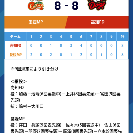
8
-
8
愛媛MP
高知FD
チーム
1
2
3
4
5
6
7
8
9
計
高知FD
0
0
1
0
3
4
0
0
0
8
愛媛MP
2
0
2
0
1
2
0
1
0
8
※9回規定により引き分け
＜継投＞
高知FD
投：加藤－池端(6回裏途中)－上井(8回裏先頭)－富田(9回裏
先頭)
捕：嶋村－大川口
愛媛MP
投：窪田－兵頭(5回表先頭)－佐々木(5回表途中)－佐山(6回
表先頭)－羽野(7回表先頭)－廣澤(8回表先頭)－立本(9回表先