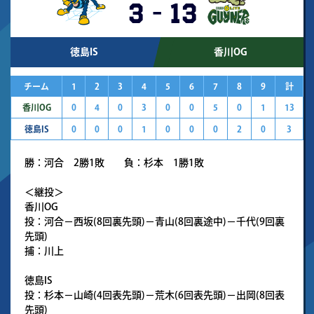
3
-
13
徳島IS
香川OG
チーム
1
2
3
4
5
6
7
8
9
計
香川OG
0
4
0
3
0
0
5
0
1
13
徳島IS
0
0
0
1
0
0
0
2
0
3
勝：河合 2勝1敗 負：杉本 1勝1敗
＜継投＞
香川OG
投：河合－西坂(8回裏先頭)－青山(8回裏途中)－千代(9回裏
先頭)
捕：川上
徳島IS
投：杉本－山崎(4回表先頭)－荒木(6回表先頭)－出岡(8回表
先頭)