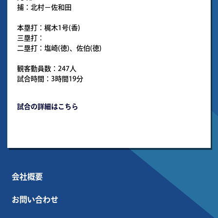
捕：北村－佐和田
本塁打：梶木1号(香)
三塁打：
二塁打：塩崎(徳)、佐伯(徳)
観客動員数：247人
試合時間：3時間19分
試合の詳細はこちら
会社概要
お問い合わせ