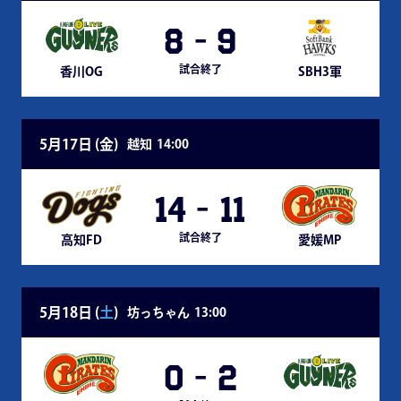
8
-
9
試合終了
香川OG
SBH3軍
5月17日 (
金
)
越知
14:00
14
-
11
試合終了
高知FD
愛媛MP
5月18日 (
土
)
坊っちゃん
13:00
0
-
2