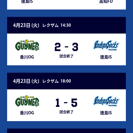
徳島IS
高知FD
4月23日 (
火
)
レクザム
14:30
2
-
3
試合終了
香川OG
徳島IS
4月23日 (
火
)
レクザム
18:00
1
-
5
試合終了
香川OG
徳島IS