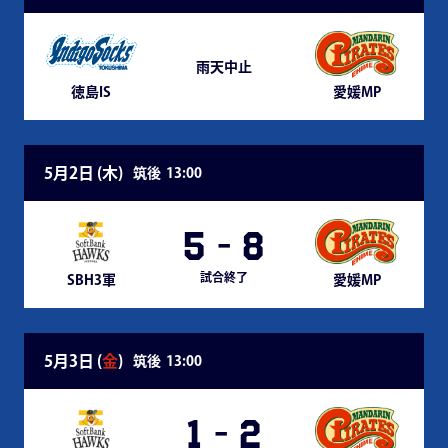
雨天中止
徳島IS
愛媛MP
5月2日 (
木
)
筑後
13:00
5
-
8
試合終了
SBH3軍
愛媛MP
5月3日 (
金
)
筑後
13:00
1
-
2