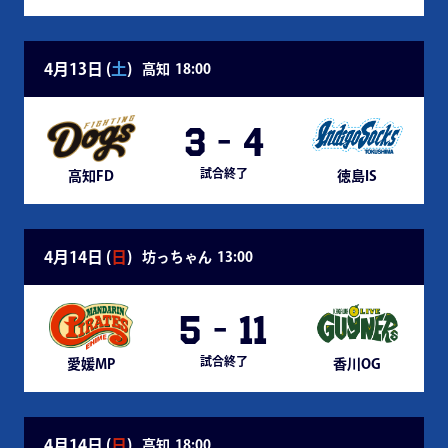
4月13日 (
土
)
高知
18:00
3
-
4
試合終了
高知FD
徳島IS
4月14日 (
日
)
坊っちゃん
13:00
5
-
11
試合終了
愛媛MP
香川OG
4月14日 (
日
)
高知
18:00