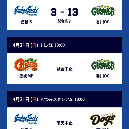
3
-
13
試合終了
徳島IS
香川OG
4月21日 (
日
)
川之江
13:00
試合中止
愛媛MP
香川OG
4月21日 (
日
)
むつみスタジアム
18:00
雨天中止