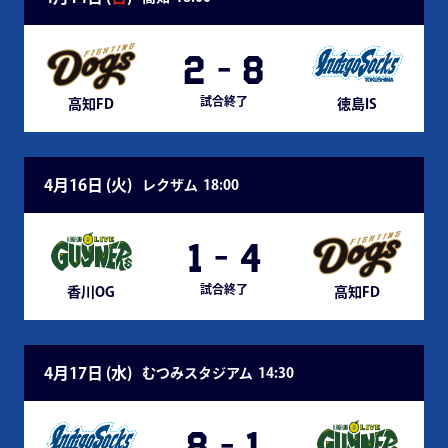
2
-
8
試合終了
高知FD
徳島IS
4月16日 (
火
)
レクザム
18:00
1
-
4
試合終了
香川OG
高知FD
4月17日 (
水
)
むつみスタジアム
14:30
8
-
1