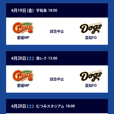
4月19日 (
金
)
宇和島
18:00
試合中止
愛媛MP
高知FD
4月20日 (
土
)
南レク
13:00
試合中止
愛媛MP
高知FD
4月20日 (
土
)
むつみスタジアム
18:00