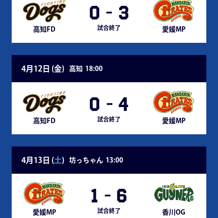
0
-
3
試合終了
高知FD
愛媛MP
4月12日 (
金
)
高知
18:00
0
-
4
試合終了
高知FD
愛媛MP
4月13日 (
土
)
坊っちゃん
13:00
1
-
6
試合終了
愛媛MP
香川OG