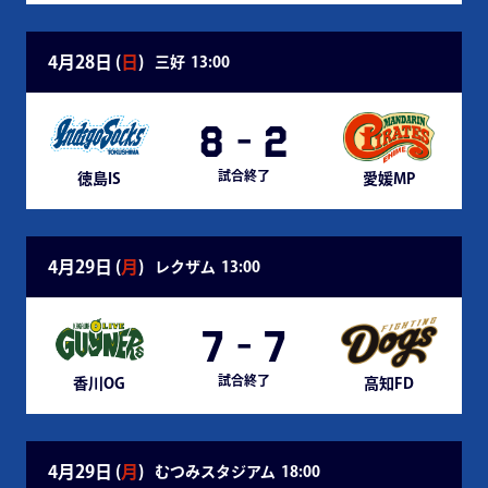
4月28日 (
日
)
三好
13:00
8
-
2
試合終了
徳島IS
愛媛MP
4月29日 (
月
)
レクザム
13:00
7
-
7
試合終了
香川OG
高知FD
4月29日 (
月
)
むつみスタジアム
18:00