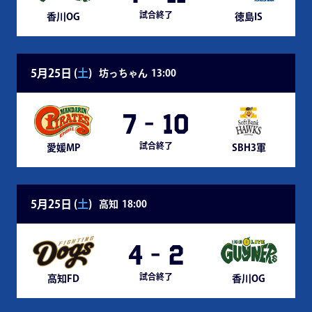
試合終了
香川OG
徳島IS
5月25日 (
土
)
坊っちゃん
13:00
7
-
10
試合終了
愛媛MP
SBH3軍
5月25日 (
土
)
高知
18:00
4
-
2
試合終了
高知FD
香川OG