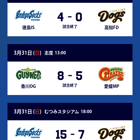
4
-
0
試合終了
徳島IS
高知FD
3月31日 (
日
)
志度
13:00
8
-
5
試合終了
香川OG
愛媛MP
3月31日 (
日
)
むつみスタジアム
18:00
15
-
7