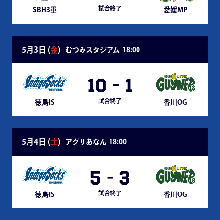
試合終了
SBH3軍
愛媛MP
5月3日 (
金
)
むつみスタジアム
18:00
10
-
1
試合終了
徳島IS
香川OG
5月4日 (
土
)
アグリあなん
18:00
5
-
3
試合終了
徳島IS
香川OG