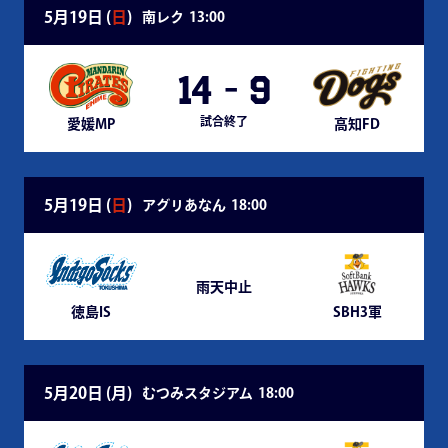
5月19日 (
日
)
南レク
13:00
14
-
9
試合終了
愛媛MP
高知FD
5月19日 (
日
)
アグリあなん
18:00
雨天中止
徳島IS
SBH3軍
5月20日 (
月
)
むつみスタジアム
18:00