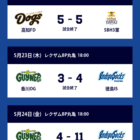
5
-
5
試合終了
高知FD
SBH3軍
5月23日 (
木
)
レクザムBP丸亀
18:00
3
-
4
試合終了
香川OG
徳島IS
5月24日 (
金
)
レクザムBP丸亀
18:00
4
-
11