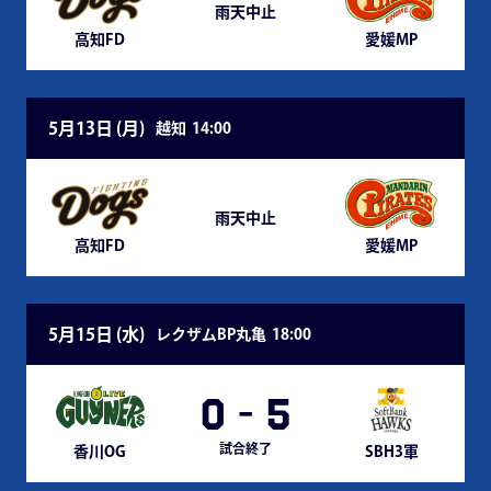
雨天中止
高知FD
愛媛MP
5月13日 (
月
)
越知
14:00
雨天中止
高知FD
愛媛MP
5月15日 (
水
)
レクザムBP丸亀
18:00
0
-
5
試合終了
香川OG
SBH3軍