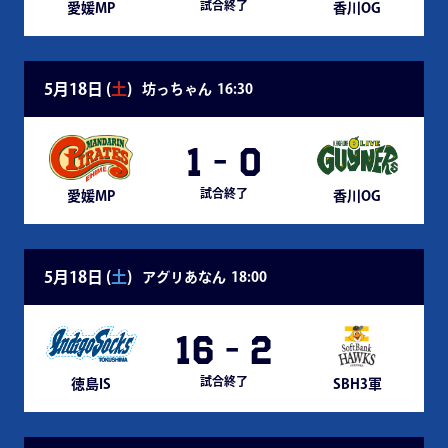
試合終了
愛媛MP
香川OG
5月18日 (
土
)
坊っちゃん
16:30
1
-
0
試合終了
愛媛MP
香川OG
5月18日 (
土
)
アグリあなん
18:00
16
-
2
試合終了
徳島IS
SBH3軍