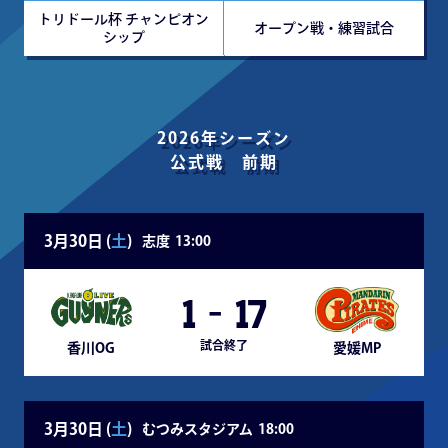
トリドール杯 チャンピオン
オープン戦・練習試合
シップ
2026年シーズン
公式戦 前期
3月30日 (
土
)
志度
13:00
1
-
17
試合終了
香川OG
愛媛MP
3月30日 (
土
)
むつみスタジアム
18:00