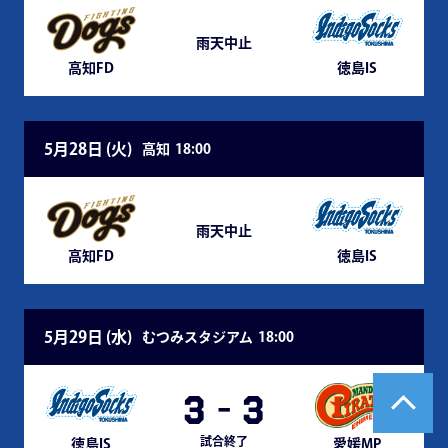
雨天中止
高知FD
徳島IS
5月28日 (
火
)
高知
18:00
雨天中止
高知FD
徳島IS
5月29日 (
水
)
むつみスタジアム
18:00
3
-
3
試合終了
徳島IS
愛媛MP