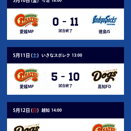
5月10日 (
金
)
今治
18:00
0
-
11
試合終了
愛媛MP
徳島IS
5月11日 (
土
)
いきなスポレク
13:00
5
-
10
試合終了
愛媛MP
高知FD
5月12日 (
日
)
越知
14:00