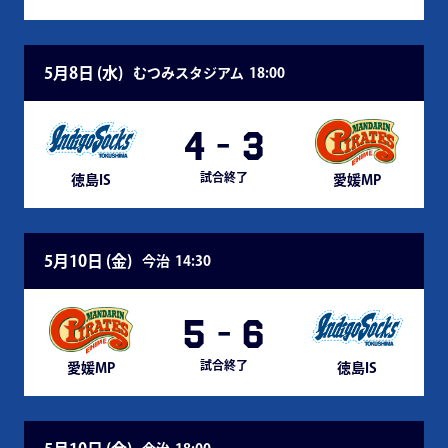
5月8日 (
水
)
むつみスタジアム
18:00
4
-
3
試合終了
徳島IS
愛媛MP
5月10日 (
金
)
今治
14:30
5
-
6
試合終了
愛媛MP
徳島IS