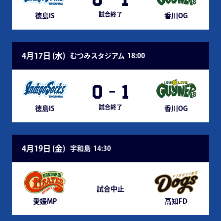
試合終了
徳島IS
香川OG
4月17日 (
水
)
むつみスタジアム
18:00
0
-
1
試合終了
徳島IS
香川OG
4月19日 (
金
)
宇和島
14:30
試合中止
愛媛MP
高知FD